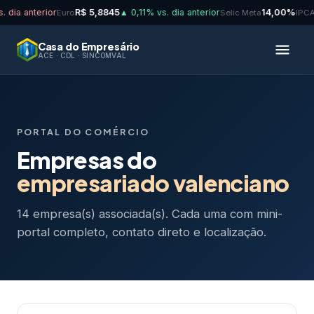
ia anterior
R$ 5,8845
▲ 0,11% vs. dia anterior
14,00%
Euro
Selic Meta
IPCA 1
Casa do Empresário
ACE · CDL · SINCOMVAL
PORTAL DO COMÉRCIO
Empresas do
empresariado valenciano
14 empresa(s) associada(s). Cada uma com mini-
portal completo, contato direto e localização.