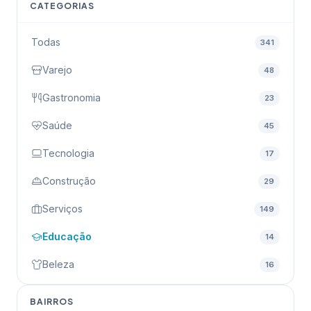
CATEGORIAS
Todas
341
Varejo
48
Gastronomia
23
Saúde
45
Tecnologia
17
Construção
29
Serviços
149
Educação
14
Beleza
16
BAIRROS