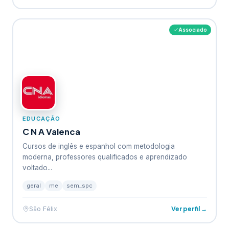
Associado
EDUCAÇÃO
C N A Valenca
Cursos de inglês e espanhol com metodologia
moderna, professores qualificados e aprendizado
voltado...
geral
me
sem_spc
Ver perfil →
São Félix