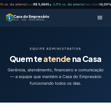
 vs. dia anterior
R$ 5,8845
▲ 0,11% vs. dia anterior
14,00%
Euro
Selic Meta
Casa do Empresário
ACE · CDL · SINCOMVAL
EQUIPE ADMINISTRATIVA
Quem te
atende
na Casa
Gerência, atendimento, financeiro e comunicação
— a equipe que mantém a Casa do Empresário
funcionando todos os dias.