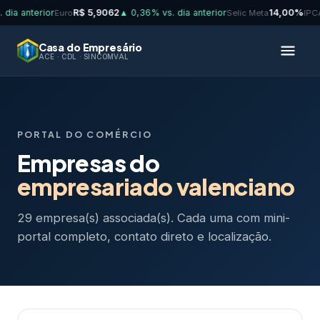
a anterior
R$ 5,9062
▲ 0,36% vs. dia anterior
14,00%
Euro
Selic Meta
IPCA 
Casa do Empresário
ACE · CDL · SINCOMVAL
PORTAL DO COMÉRCIO
Empresas do
empresariado valenciano
29 empresa(s) associada(s). Cada uma com mini-
portal completo, contato direto e localização.