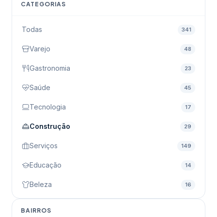
CATEGORIAS
Todas
341
Varejo
48
Gastronomia
23
Saúde
45
Tecnologia
17
Construção
29
Serviços
149
Educação
14
Beleza
16
BAIRROS