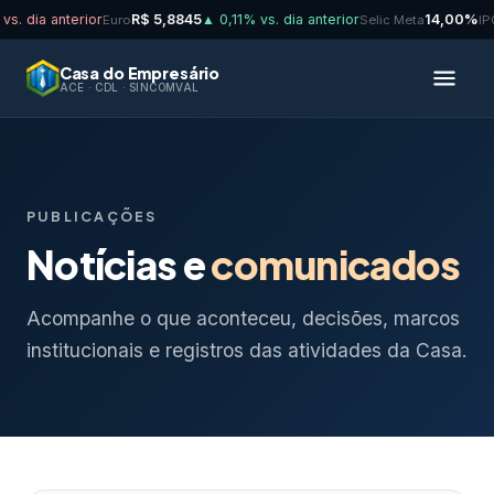
 dia anterior
R$ 5,8845
▲ 0,11% vs. dia anterior
14,00%
Euro
Selic Meta
IPCA
Casa do Empresário
ACE · CDL · SINCOMVAL
PUBLICAÇÕES
Notícias e
comunicados
Acompanhe o que aconteceu, decisões, marcos
institucionais e registros das atividades da Casa.