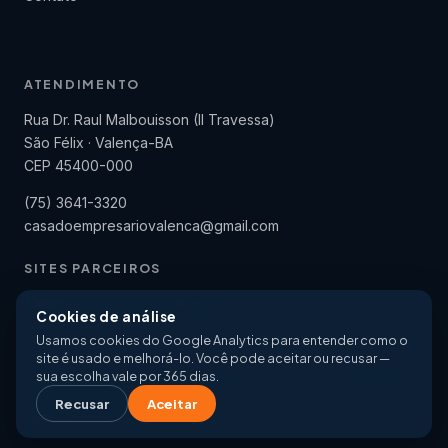
ATENDIMENTO
Rua Dr. Raul Malbouisson (II Travessa)
São Félix · Valença-BA
CEP 45400-000
(75) 3641-3320
casadoempresariovalenca@gmail.com
SITES PARCEIROS
Melhores do Ano de Valença
Cookies de análise
Usamos cookies do Google Analytics para entender como o
site é usado e melhorá-lo. Você pode aceitar ou recusar —
sua escolha vale por 365 dias.
© 2026 Casa do Empresário de Valença · ACE · CDL · SINCOMVAL ·
Todos os direitos reservados.
Recusar
Aceitar
Política de Privacidade · LGPD