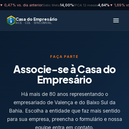
 0,47% vs. dia anterior
14,00%
4,64%
▼ 1,69% vs. 
Selic Meta
IPCA 12 meses
Casa do Empresário
ACE · CDL · SINCOMVAL
FAÇA PARTE
Associe-se à Casa do
Empresário
Há mais de 80 anos representando o
empresariado de Valença e do Baixo Sul da
Bahia. Escolha a entidade que faz mais sentido
para sua empresa, preencha o formulário e nossa
equipe entra em contato.