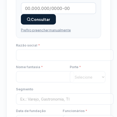
Consultar
Prefiro preencher manualmente
Razão social
*
Nome fantasia
*
Porte
*
Segmento
Data de fundação
Funcionários
*